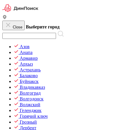
Выберите город
Close
Азов
Анапа
Армавир
Архыз
Астрахань
Балаково
Буйнакск
Владикавказ
Волгоград
Волгодонск
Волжский
Геленджик
Горячий ключ
Грозный
Дербент