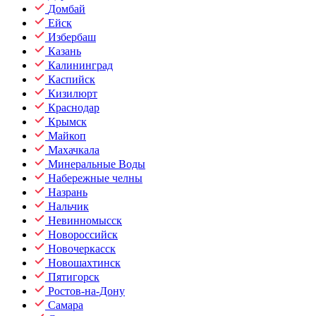
Домбай
Ейск
Избербаш
Казань
Калининград
Каспийск
Кизилюрт
Краснодар
Крымск
Майкоп
Махачкала
Минеральные Воды
Набережные челны
Назрань
Нальчик
Невинномысск
Новороссийск
Новочеркасск
Новошахтинск
Пятигорск
Ростов-на-Дону
Самара