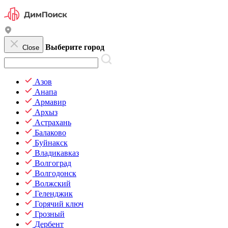
Выберите город
Close
Азов
Анапа
Армавир
Архыз
Астрахань
Балаково
Буйнакск
Владикавказ
Волгоград
Волгодонск
Волжский
Геленджик
Горячий ключ
Грозный
Дербент