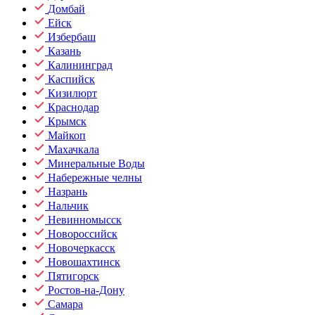
Домбай
Ейск
Избербаш
Казань
Калининград
Каспийск
Кизилюрт
Краснодар
Крымск
Майкоп
Махачкала
Минеральные Воды
Набережные челны
Назрань
Нальчик
Невинномысск
Новороссийск
Новочеркасск
Новошахтинск
Пятигорск
Ростов-на-Дону
Самара