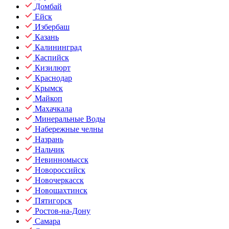
Домбай
Ейск
Избербаш
Казань
Калининград
Каспийск
Кизилюрт
Краснодар
Крымск
Майкоп
Махачкала
Минеральные Воды
Набережные челны
Назрань
Нальчик
Невинномысск
Новороссийск
Новочеркасск
Новошахтинск
Пятигорск
Ростов-на-Дону
Самара