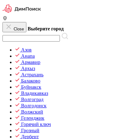
Выберите город
Close
Азов
Анапа
Армавир
Архыз
Астрахань
Балаково
Буйнакск
Владикавказ
Волгоград
Волгодонск
Волжский
Геленджик
Горячий ключ
Грозный
Дербент