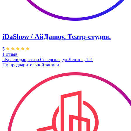
iDaShow / АйДашоу. Театр-студия.
5
1 отзыв
г.Краснодар, ст-ца Северская, ул.Ленина, 121
По предварительной записи