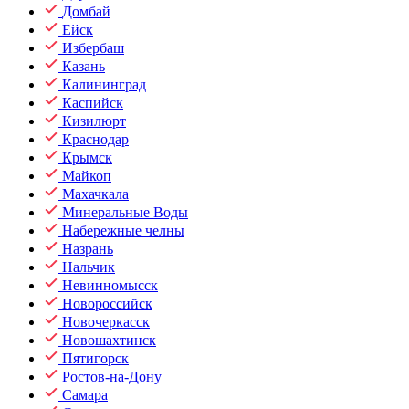
Домбай
Ейск
Избербаш
Казань
Калининград
Каспийск
Кизилюрт
Краснодар
Крымск
Майкоп
Махачкала
Минеральные Воды
Набережные челны
Назрань
Нальчик
Невинномысск
Новороссийск
Новочеркасск
Новошахтинск
Пятигорск
Ростов-на-Дону
Самара