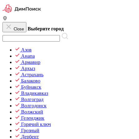
Выберите город
Close
Азов
Анапа
Армавир
Архыз
Астрахань
Балаково
Буйнакск
Владикавказ
Волгоград
Волгодонск
Волжский
Геленджик
Горячий ключ
Грозный
Дербент