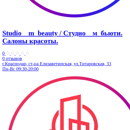
Studio__m_beauty / Студио__м_бьюти.
Салоны красоты.
0
0 отзывов
г.Краснодар, ст-ца Елизаветинская, ул.Титаровская, 33
Пн-Вс 09:30-20:00