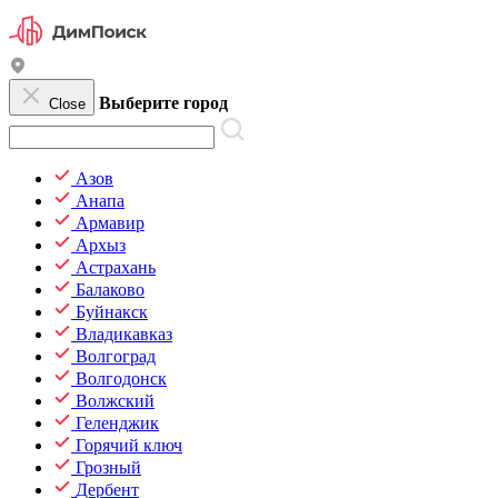
Выберите город
Close
Азов
Анапа
Армавир
Архыз
Астрахань
Балаково
Буйнакск
Владикавказ
Волгоград
Волгодонск
Волжский
Геленджик
Горячий ключ
Грозный
Дербент