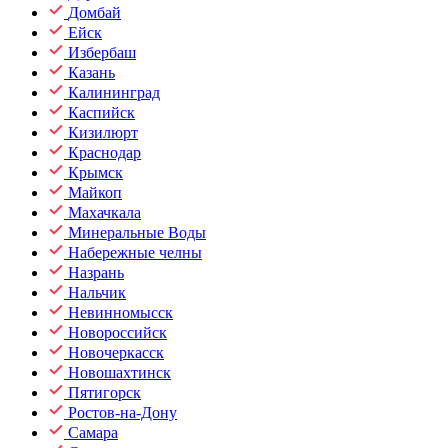
Домбай
Ейск
Избербаш
Казань
Калининград
Каспийск
Кизилюрт
Краснодар
Крымск
Майкоп
Махачкала
Минеральные Воды
Набережные челны
Назрань
Нальчик
Невинномысск
Новороссийск
Новочеркасск
Новошахтинск
Пятигорск
Ростов-на-Дону
Самара