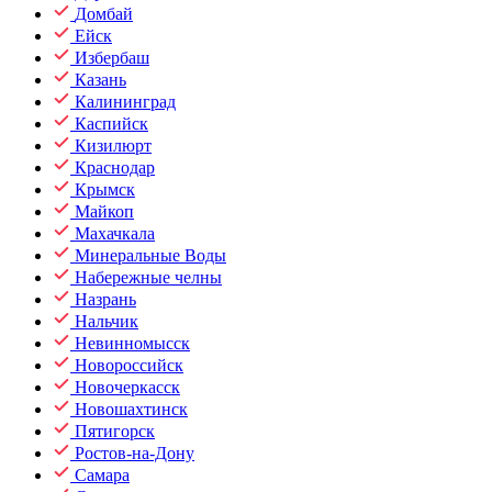
Домбай
Ейск
Избербаш
Казань
Калининград
Каспийск
Кизилюрт
Краснодар
Крымск
Майкоп
Махачкала
Минеральные Воды
Набережные челны
Назрань
Нальчик
Невинномысск
Новороссийск
Новочеркасск
Новошахтинск
Пятигорск
Ростов-на-Дону
Самара