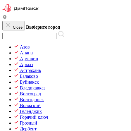
Выберите город
Close
Азов
Анапа
Армавир
Архыз
Астрахань
Балаково
Буйнакск
Владикавказ
Волгоград
Волгодонск
Волжский
Геленджик
Горячий ключ
Грозный
Дербент