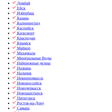
Домбай
Ейск
Избербаш
Казань
Калининград
Каспийск
Кизилюрт
Краснодар
Крымск
Майкоп
Махачкала
Минеральные Воды
Набережные челны
Назрань
Нальчик
Невинномысск
Новороссийск
Новочеркасск
Новошахтинск
Пятигорск
Ростов-на-Дону
Самара