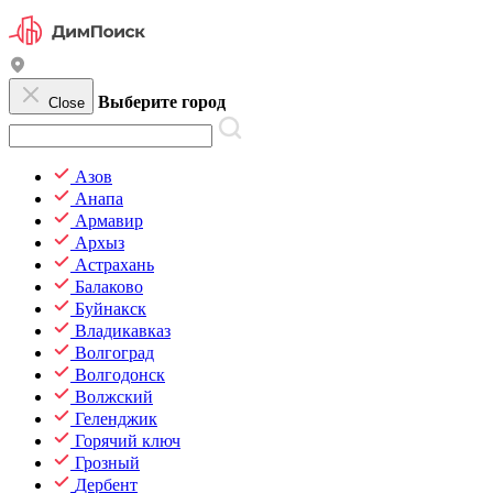
Выберите город
Close
Азов
Анапа
Армавир
Архыз
Астрахань
Балаково
Буйнакск
Владикавказ
Волгоград
Волгодонск
Волжский
Геленджик
Горячий ключ
Грозный
Дербент