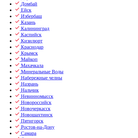
Домбай
Ейск
Избербаш
Казань
Калининград
Каспийск
Кизилюрт
Краснодар
Крымск
Майкоп
Махачкала
Минеральные Воды
Набережные челны
Назрань
Нальчик
Невинномысск
Новороссийск
Новочеркасск
Новошахтинск
Пятигорск
Ростов-на-Дону
Самара