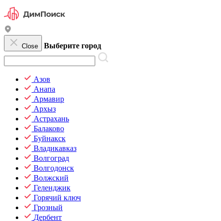
Выберите город
Close
Азов
Анапа
Армавир
Архыз
Астрахань
Балаково
Буйнакск
Владикавказ
Волгоград
Волгодонск
Волжский
Геленджик
Горячий ключ
Грозный
Дербент