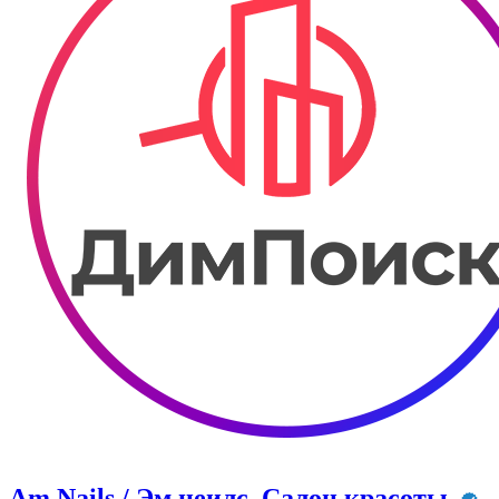
Am Nails / Эм неилс. Салон красоты.