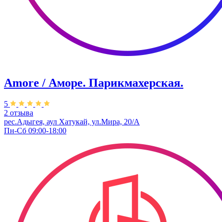
Amore / Аморе. Парикмахерская.
5
2 отзыва
рес.Адыгея, аул Хатукай, ул.Мира, 20/А
Пн-Сб 09:00-18:00