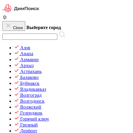
Выберите город
Close
Азов
Анапа
Армавир
Архыз
Астрахань
Балаково
Буйнакск
Владикавказ
Волгоград
Волгодонск
Волжский
Геленджик
Горячий ключ
Грозный
Дербент