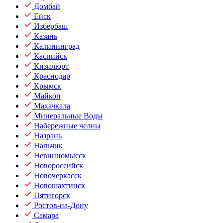
Домбай
Ейск
Избербаш
Казань
Калининград
Каспийск
Кизилюрт
Краснодар
Крымск
Майкоп
Махачкала
Минеральные Воды
Набережные челны
Назрань
Нальчик
Невинномысск
Новороссийск
Новочеркасск
Новошахтинск
Пятигорск
Ростов-на-Дону
Самара