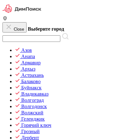
Выберите город
Close
Азов
Анапа
Армавир
Архыз
Астрахань
Балаково
Буйнакск
Владикавказ
Волгоград
Волгодонск
Волжский
Геленджик
Горячий ключ
Грозный
Дербент