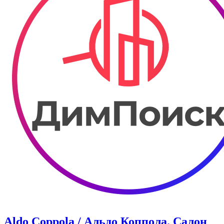
Aldo Coppola / Альдо Коппола. Салон