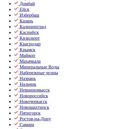
Домбай
Ейск
Избербаш
Казань
Калининград
Каспийск
Кизилюрт
Краснодар
Крымск
Майкоп
Махачкала
Минеральные Воды
Набережные челны
Назрань
Нальчик
Невинномысск
Новороссийск
Новочеркасск
Новошахтинск
Пятигорск
Ростов-на-Дону
Самара