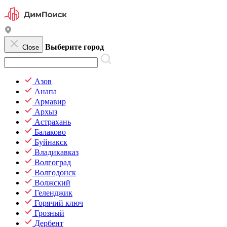
Выберите город
Close
Азов
Анапа
Армавир
Архыз
Астрахань
Балаково
Буйнакск
Владикавказ
Волгоград
Волгодонск
Волжский
Геленджик
Горячий ключ
Грозный
Дербент