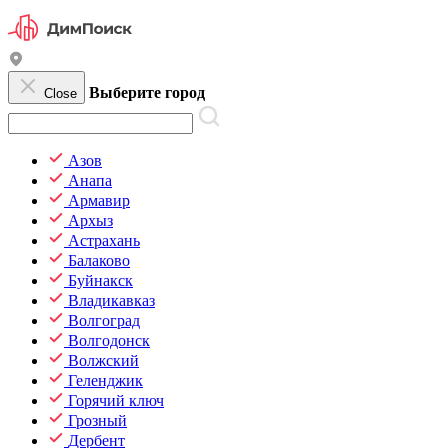
Выберите город
Close
Азов
Анапа
Армавир
Архыз
Астрахань
Балаково
Буйнакск
Владикавказ
Волгоград
Волгодонск
Волжский
Геленджик
Горячий ключ
Грозный
Дербент