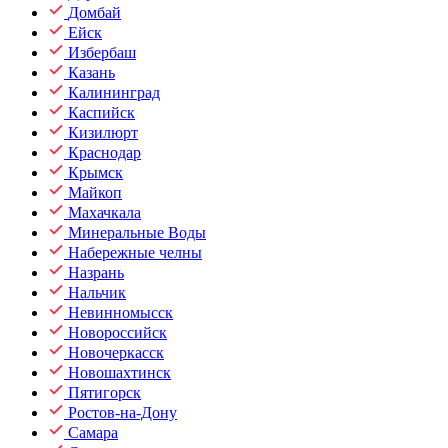
Домбай
Ейск
Избербаш
Казань
Калининград
Каспийск
Кизилюрт
Краснодар
Крымск
Майкоп
Махачкала
Минеральные Воды
Набережные челны
Назрань
Нальчик
Невинномысск
Новороссийск
Новочеркасск
Новошахтинск
Пятигорск
Ростов-на-Дону
Самара