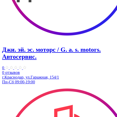
Джи. эй. эс. моторс / G. a. s. motors.
Автосервис.
0
0 отзывов
г.Краснодар, ул.​Гаражная, 154/1
Пн-Сб 09:00-19:00