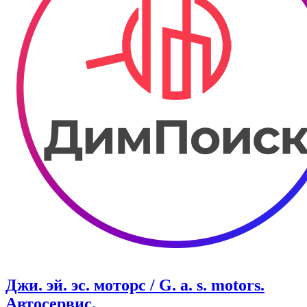
Джи. эй. эс. моторс / G. a. s. motors.
Автосервис.