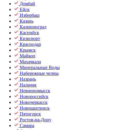
Домбай
Ейск
Избербаш
Казань
Калининград
Каспийск
Кизилюрт
Краснодар
Крымск
Майкоп
Махачкала
Минеральные Воды
Набережные челны
Назрань
Нальчик
Невинномысск
Новороссийск
Новочеркасск
Новошахтинск
Пятигорск
Ростов-на-Дону
Самара