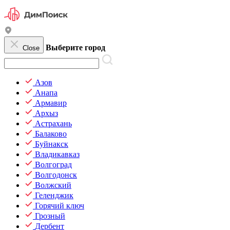
Выберите город
Close
Азов
Анапа
Армавир
Архыз
Астрахань
Балаково
Буйнакск
Владикавказ
Волгоград
Волгодонск
Волжский
Геленджик
Горячий ключ
Грозный
Дербент