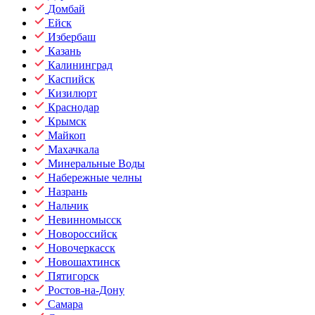
Домбай
Ейск
Избербаш
Казань
Калининград
Каспийск
Кизилюрт
Краснодар
Крымск
Майкоп
Махачкала
Минеральные Воды
Набережные челны
Назрань
Нальчик
Невинномысск
Новороссийск
Новочеркасск
Новошахтинск
Пятигорск
Ростов-на-Дону
Самара