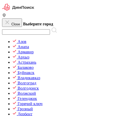
Выберите город
Close
Азов
Анапа
Армавир
Архыз
Астрахань
Балаково
Буйнакск
Владикавказ
Волгоград
Волгодонск
Волжский
Геленджик
Горячий ключ
Грозный
Дербент