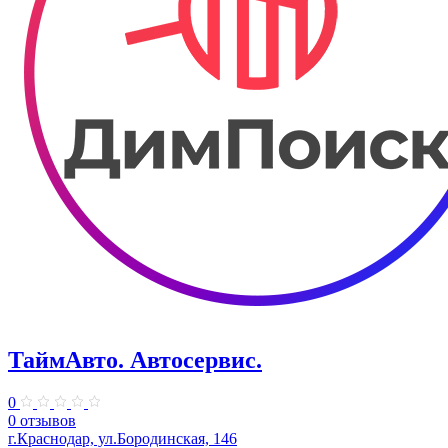
ТаймАвто. Автосервис.
0
0 отзывов
г.Краснодар, ул.Бородинская, 146