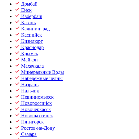
Домбай
Ейск
Избербаш
Казань
Калининград
Каспийск
Кизилюрт
Краснодар
Крымск
Майкоп
Махачкала
Минеральные Воды
Набережные челны
Назрань
Нальчик
Невинномысск
Новороссийск
Новочеркасск
Новошахтинск
Пятигорск
Ростов-на-Дону
Самара