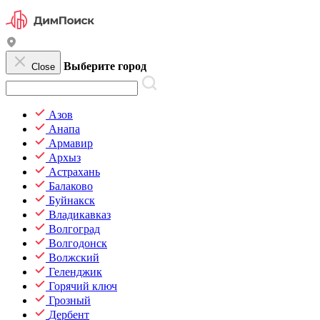
Выберите город
Close
Азов
Анапа
Армавир
Архыз
Астрахань
Балаково
Буйнакск
Владикавказ
Волгоград
Волгодонск
Волжский
Геленджик
Горячий ключ
Грозный
Дербент