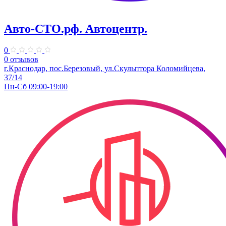
Авто-СТО.рф. Автоцентр.
0
0 отзывов
г.Краснодар, пос.Березовый, ул.Скульптора Коломийцева,
37/14
Пн-Сб 09:00-19:00