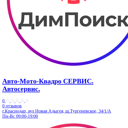
Авто-Мото-Квадро СЕРВИС.
Автосервис.
0
0 отзывов
г.Краснодар, аул Новая Адыгея, ш.Тургеневское, 34/1/А
Пн-Вс 09:00-19:00