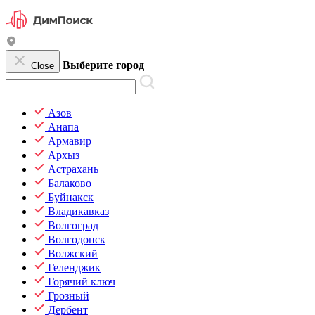
Выберите город
Close
Азов
Анапа
Армавир
Архыз
Астрахань
Балаково
Буйнакск
Владикавказ
Волгоград
Волгодонск
Волжский
Геленджик
Горячий ключ
Грозный
Дербент