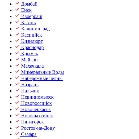
Домбай
Ейск
Избербаш
Казань
Калининград
Каспийск
Кизилюрт
Краснодар
Крымск
Майкоп
Махачкала
Минеральные Воды
Набережные челны
Назрань
Нальчик
Невинномысск
Новороссийск
Новочеркасск
Новошахтинск
Пятигорск
Ростов-на-Дону
Самара