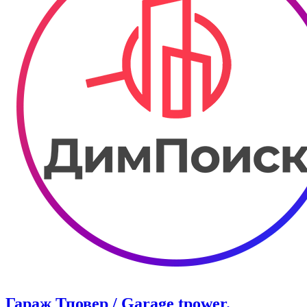
Гараж Тповер / Garage tpower.