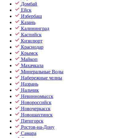
Домбай
Ейск
Избербаш
Казань
Калининград
Каспийск
Кизилюрт
Краснодар
Крымск
Майкоп
Махачкала
Минеральные Воды
Набережные челны
Назрань
Нальчик
Невинномысск
Новороссийск
Новочеркасск
Новошахтинск
Пятигорск
Ростов-на-Дону
Самара