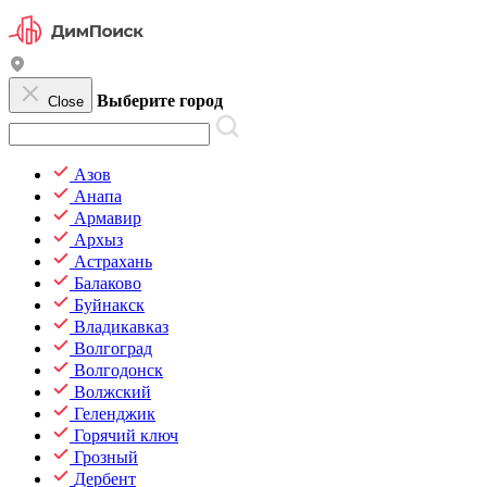
Выберите город
Close
Азов
Анапа
Армавир
Архыз
Астрахань
Балаково
Буйнакск
Владикавказ
Волгоград
Волгодонск
Волжский
Геленджик
Горячий ключ
Грозный
Дербент