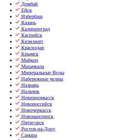
Домбай
Ейск
Избербаш
Казань
Калининград
Каспийск
Кизилюрт
Краснодар
Крымск
Майкоп
Махачкала
Минеральные Воды
Набережные челны
Назрань
Нальчик
Невинномысск
Новороссийск
Новочеркасск
Новошахтинск
Пятигорск
Ростов-на-Дону
Самара