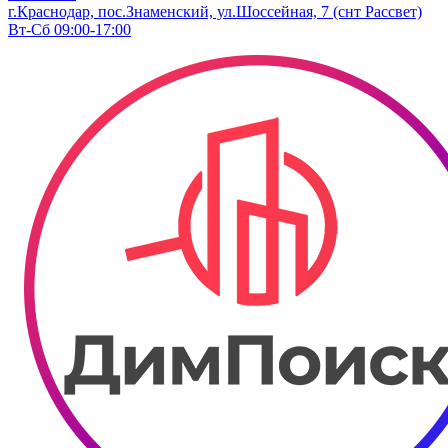
г.Краснодар, пос.Знаменский, ул.Шоссейная, 7 (снт Рассвет)
Вт-Сб 09:00-17:00