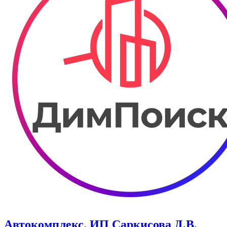
Автокомплекс. ИП Саркисова Д.В.