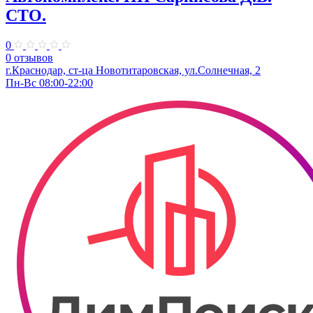
СТО.
0
0 отзывов
г.Краснодар, ст-ца Новотитаровская, ул.Солнечная, 2
Пн-Вс 08:00-22:00