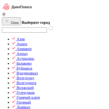
Выберите город
Close
Азов
Анапа
Армавир
Архыз
Астрахань
Балаково
Буйнакск
Владикавказ
Волгоград
Волгодонск
Волжский
Геленджик
Горячий ключ
Грозный
Дербент