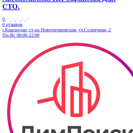
СТО.
0
0 отзывов
г.Краснодар, ст-ца Новотитаровская, ул.Солнечная, 2
Пн-Вс 08:00-22:00