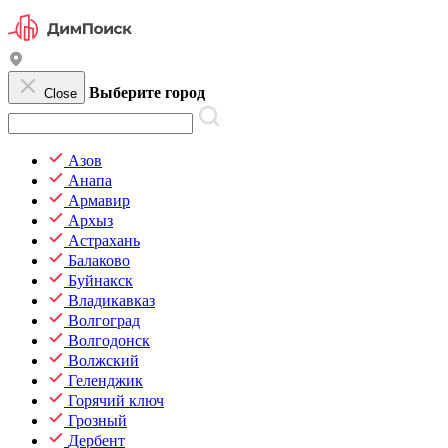
Выберите город
Close
Азов
Анапа
Армавир
Архыз
Астрахань
Балаково
Буйнакск
Владикавказ
Волгоград
Волгодонск
Волжский
Геленджик
Горячий ключ
Грозный
Дербент