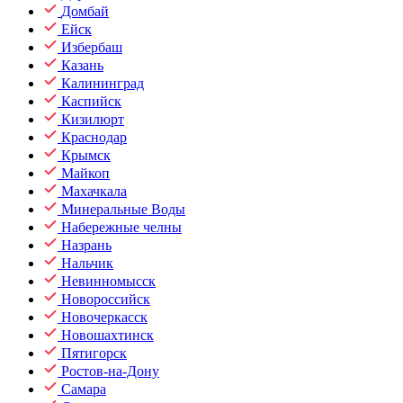
Домбай
Ейск
Избербаш
Казань
Калининград
Каспийск
Кизилюрт
Краснодар
Крымск
Майкоп
Махачкала
Минеральные Воды
Набережные челны
Назрань
Нальчик
Невинномысск
Новороссийск
Новочеркасск
Новошахтинск
Пятигорск
Ростов-на-Дону
Самара