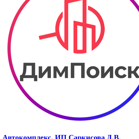
Автокомплекс. ИП Саркисова Д.В.