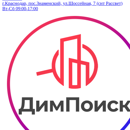
г.Краснодар, пос.Знаменский, ул.Шоссейная, 7 (снт Рассвет)
Вт-Сб 09:00-17:00