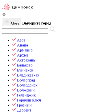
Выберите город
Close
Азов
Анапа
Армавир
Архыз
Астрахань
Балаково
Буйнакск
Владикавказ
Волгоград
Волгодонск
Волжский
Геленджик
Горячий ключ
Грозный
Дербент