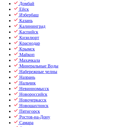
Домбай
Ейск
Избербаш
Казань
Калининград
Каспийск
Кизилюрт
Краснодар
Крымск
Майкоп
Махачкала
Минеральные Воды
Набережные челны
Назрань
Нальчик
Невинномысск
Новороссийск
Новочеркасск
Новошахтинск
Пятигорск
Ростов-на-Дону
Самара