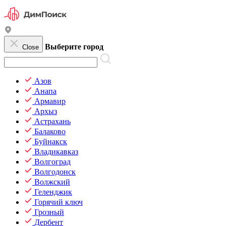
Выберите город
Close
Азов
Анапа
Армавир
Архыз
Астрахань
Балаково
Буйнакск
Владикавказ
Волгоград
Волгодонск
Волжский
Геленджик
Горячий ключ
Грозный
Дербент