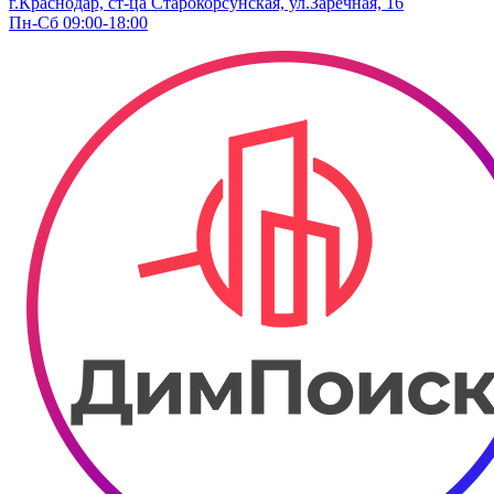
г.Краснодар, ст-ца Старокорсунская, ул.Заречная, 16
Пн-Сб 09:00-18:00