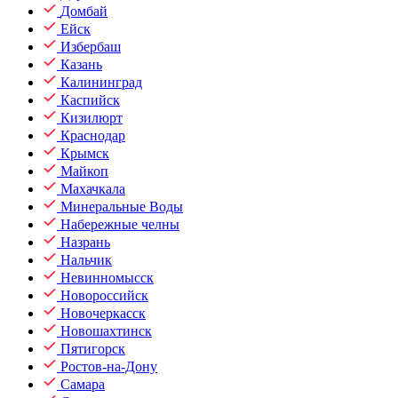
Домбай
Ейск
Избербаш
Казань
Калининград
Каспийск
Кизилюрт
Краснодар
Крымск
Майкоп
Махачкала
Минеральные Воды
Набережные челны
Назрань
Нальчик
Невинномысск
Новороссийск
Новочеркасск
Новошахтинск
Пятигорск
Ростов-на-Дону
Самара