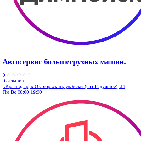
Автосервис большегрузных машин.
0
0 отзывов
г.Краснодар, х.Октябрьский, ул.Белая (снт Радужное), 34
Пн-Вс 08:00-19:00