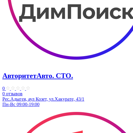
АвторитетАвто. СТО.
0
0 отзывов
Рес.Адыгея, аул Козет, ул.Хакурате, 43/1
Пн-Вс 09:00-19:00