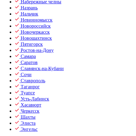
Набережные челны
Назрань
Нальчик
Невинномысск
Новороссийск
Новочеркасск
Новошахтинск
Пятигорск
Ростов-на-Дону
Самара
Саратов
Славянск-на-Кубани
Сочи
Ставрополь
Таганрог
Туапсе
Усть-Лабинск
Хасавюрт
Черкесск
Шахты
Элиста
Энгельс