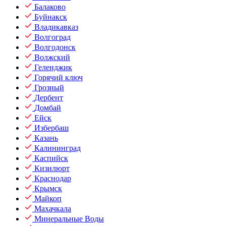
Балаково
Буйнакск
Владикавказ
Волгоград
Волгодонск
Волжский
Геленджик
Горячий ключ
Грозный
Дербент
Домбай
Ейск
Избербаш
Казань
Калининград
Каспийск
Кизилюрт
Краснодар
Крымск
Майкоп
Махачкала
Минеральные Воды