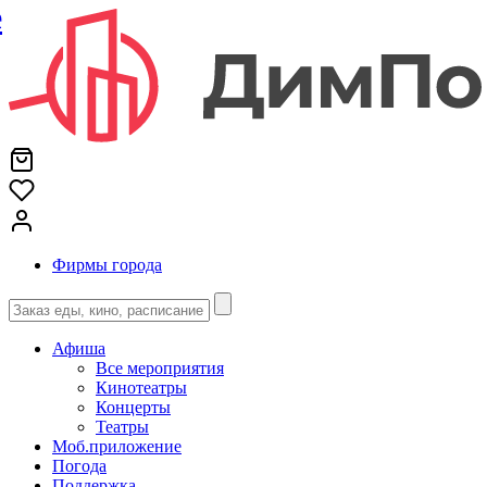
е
Фирмы города
Афиша
Все мероприятия
Кинотеатры
Концерты
Театры
Моб.приложение
Погода
Поддержка