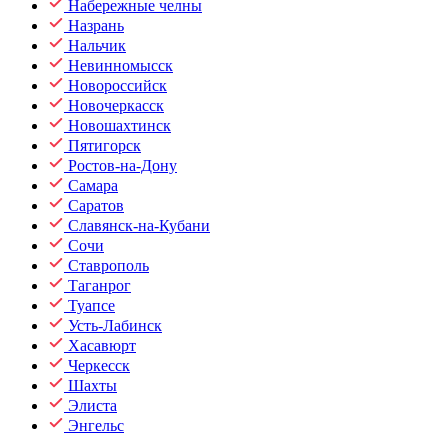
Набережные челны
Назрань
Нальчик
Невинномысск
Новороссийск
Новочеркасск
Новошахтинск
Пятигорск
Ростов-на-Дону
Самара
Саратов
Славянск-на-Кубани
Сочи
Ставрополь
Таганрог
Туапсе
Усть-Лабинск
Хасавюрт
Черкесск
Шахты
Элиста
Энгельс