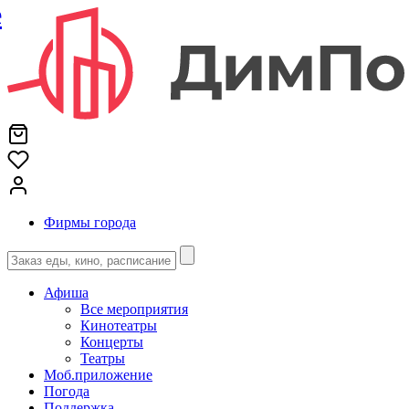
е
Фирмы города
Афиша
Все мероприятия
Кинотеатры
Концерты
Театры
Моб.приложение
Погода
Поддержка