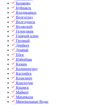
Балаково
Буйнакск
Владикавказ
Волгоград
Волгодонск
Волжский
Геленджик
Горячий ключ
Грозный
Дербент
Домбай
Ейск
Избербаш
Казань
Калининград
Каспийск
Кизилюрт
Краснодар
Крымск
Майкоп
Махачкала
Минеральные Воды