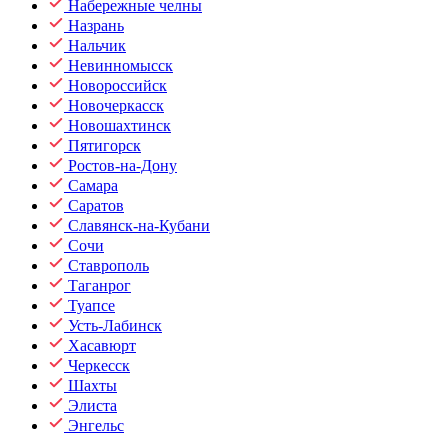
Набережные челны
Назрань
Нальчик
Невинномысск
Новороссийск
Новочеркасск
Новошахтинск
Пятигорск
Ростов-на-Дону
Самара
Саратов
Славянск-на-Кубани
Сочи
Ставрополь
Таганрог
Туапсе
Усть-Лабинск
Хасавюрт
Черкесск
Шахты
Элиста
Энгельс