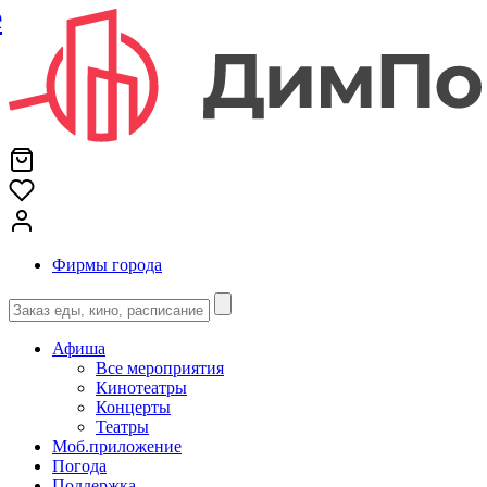
е
Фирмы города
Афиша
Все мероприятия
Кинотеатры
Концерты
Театры
Моб.приложение
Погода
Поддержка