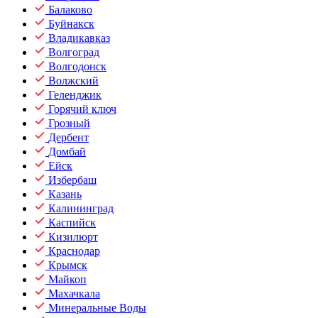
Балаково
Буйнакск
Владикавказ
Волгоград
Волгодонск
Волжский
Геленджик
Горячий ключ
Грозный
Дербент
Домбай
Ейск
Избербаш
Казань
Калининград
Каспийск
Кизилюрт
Краснодар
Крымск
Майкоп
Махачкала
Минеральные Воды