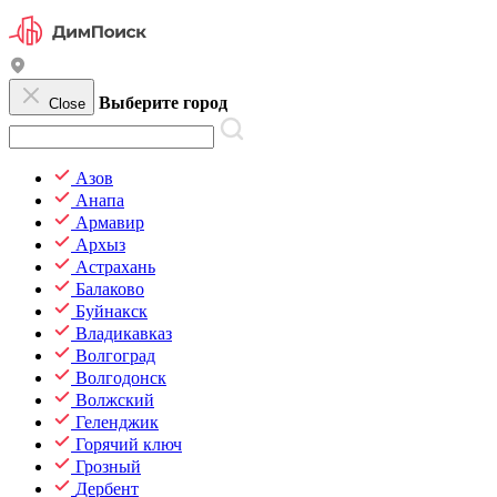
Выберите город
Close
Азов
Анапа
Армавир
Архыз
Астрахань
Балаково
Буйнакск
Владикавказ
Волгоград
Волгодонск
Волжский
Геленджик
Горячий ключ
Грозный
Дербент