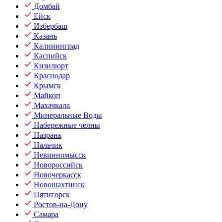
Домбай
Ейск
Избербаш
Казань
Калининград
Каспийск
Кизилюрт
Краснодар
Крымск
Майкоп
Махачкала
Минеральные Воды
Набережные челны
Назрань
Нальчик
Невинномысск
Новороссийск
Новочеркасск
Новошахтинск
Пятигорск
Ростов-на-Дону
Самара