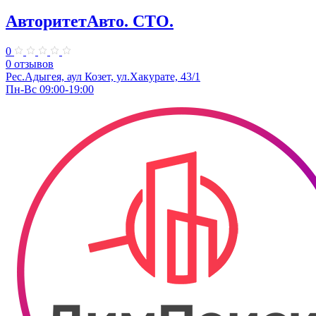
АвторитетАвто. СТО.
0
0 отзывов
Рес.Адыгея, аул Козет, ул.Хакурате, 43/1
Пн-Вс 09:00-19:00