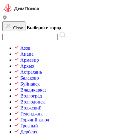
Выберите город
Close
Азов
Анапа
Армавир
Архыз
Астрахань
Балаково
Буйнакск
Владикавказ
Волгоград
Волгодонск
Волжский
Геленджик
Горячий ключ
Грозный
Дербент