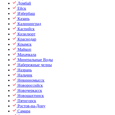
Домбай
Ейск
Избербаш
Казань
Калининград
Каспийск
Кизилюрт
Краснодар
Крымск
Майкоп
Махачкала
Минеральные Воды
Набережные челны
Назрань
Нальчик
Невинномысск
Новороссийск
Новочеркасск
Новошахтинск
Пятигорск
Ростов-на-Дону
Самара