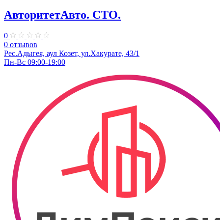
АвторитетАвто. СТО.
0
0 отзывов
Рес.Адыгея, аул Козет, ул.Хакурате, 43/1
Пн-Вс 09:00-19:00