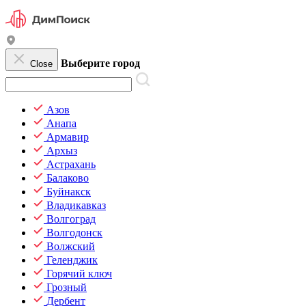
Выберите город
Close
Азов
Анапа
Армавир
Архыз
Астрахань
Балаково
Буйнакск
Владикавказ
Волгоград
Волгодонск
Волжский
Геленджик
Горячий ключ
Грозный
Дербент