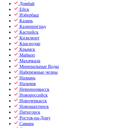
Домбай
Ейск
Избербаш
Казань
Калининград
Каспийск
Кизилюрт
Краснодар
Крымск
Майкоп
Махачкала
Минеральные Воды
Набережные челны
Назрань
Нальчик
Невинномысск
Новороссийск
Новочеркасск
Новошахтинск
Пятигорск
Ростов-на-Дону
Самара