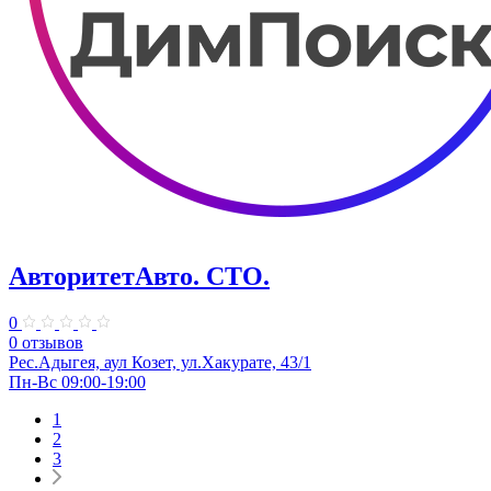
АвторитетАвто. СТО.
0
0 отзывов
Рес.Адыгея, аул Козет, ул.Хакурате, 43/1
Пн-Вс 09:00-19:00
1
2
3