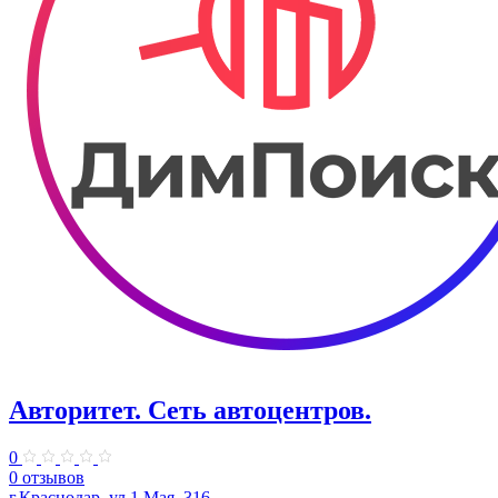
Авторитет. ​Сеть автоцентров.
0
0 отзывов
г.Краснодар, ул.​1 Мая, 316