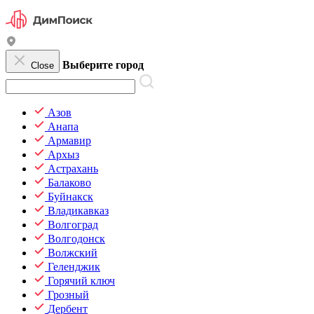
Выберите город
Close
Азов
Анапа
Армавир
Архыз
Астрахань
Балаково
Буйнакск
Владикавказ
Волгоград
Волгодонск
Волжский
Геленджик
Горячий ключ
Грозный
Дербент