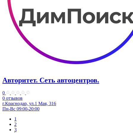
Авторитет. ​Сеть автоцентров.
0
0 отзывов
г.Краснодар, ул.​1 Мая, 316
Пн-Вс 09:00-20:00
1
2
3