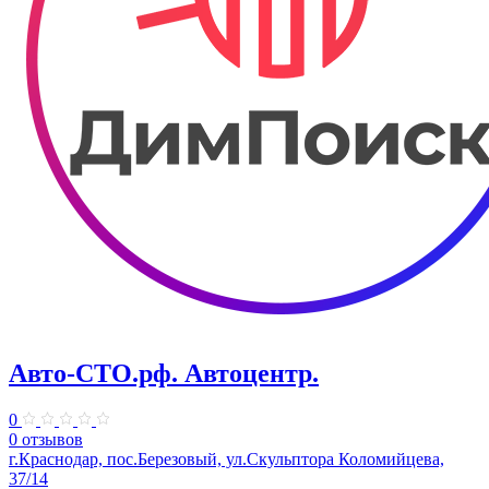
Авто-СТО.рф. Автоцентр.
0
0 отзывов
г.Краснодар, пос.Березовый, ул.Скульптора Коломийцева,
37/14