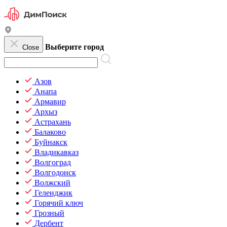
Выберите город
Close
Азов
Анапа
Армавир
Архыз
Астрахань
Балаково
Буйнакск
Владикавказ
Волгоград
Волгодонск
Волжский
Геленджик
Горячий ключ
Грозный
Дербент