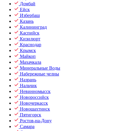
Домбай
Ейск
Избербаш
Казань
Калининград
Каспийск
Кизилюрт
Краснодар
Крымск
Майкоп
Махачкала
Минеральные Воды
Набережные челны
Назрань
Нальчик
Невинномысск
Новороссийск
Новочеркасск
Новошахтинск
Пятигорск
Ростов-на-Дону
Самара