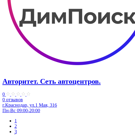
Авторитет. ​Сеть автоцентров.
0
0 отзывов
г.Краснодар, ул.​1 Мая, 316
Пн-Вс 09:00-20:00
1
2
3