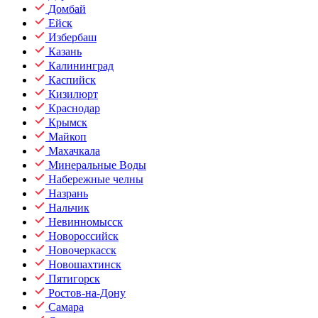
Домбай
Ейск
Избербаш
Казань
Калининград
Каспийск
Кизилюрт
Краснодар
Крымск
Майкоп
Махачкала
Минеральные Воды
Набережные челны
Назрань
Нальчик
Невинномысск
Новороссийск
Новочеркасск
Новошахтинск
Пятигорск
Ростов-на-Дону
Самара