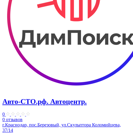
Авто-СТО.рф. Автоцентр.
0
0 отзывов
г.Краснодар, пос.Березовый, ул.Скульптора Коломийцева,
37/14