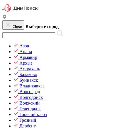
Выберите город
Close
Азов
Анапа
Армавир
Архыз
Астрахань
Балаково
Буйнакск
Владикавказ
Волгоград
Волгодонск
Волжский
Геленджик
Горячий ключ
Грозный
Дербент