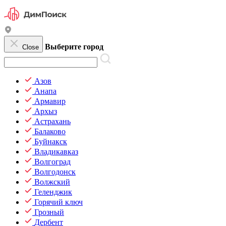
Выберите город
Close
Азов
Анапа
Армавир
Архыз
Астрахань
Балаково
Буйнакск
Владикавказ
Волгоград
Волгодонск
Волжский
Геленджик
Горячий ключ
Грозный
Дербент