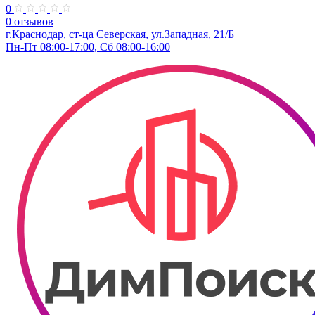
0
0 отзывов
г.Краснодар, ст-ца ​Северская, ул.Западная, 21/Б
Пн-Пт 08:00-17:00, Сб 08:00-16:00