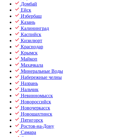
Домбай
Ейск
Избербаш
Казань
Калининград
Каспийск
Кизилюрт
Краснодар
Крымск
Майкоп
Махачкала
Минеральные Воды
Набережные челны
Назрань
Нальчик
Невинномысск
Новороссийск
Новочеркасск
Новошахтинск
Пятигорск
Ростов-на-Дону
Самара