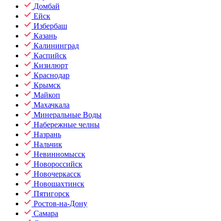
Домбай
Ейск
Избербаш
Казань
Калининград
Каспийск
Кизилюрт
Краснодар
Крымск
Майкоп
Махачкала
Минеральные Воды
Набережные челны
Назрань
Нальчик
Невинномысск
Новороссийск
Новочеркасск
Новошахтинск
Пятигорск
Ростов-на-Дону
Самара