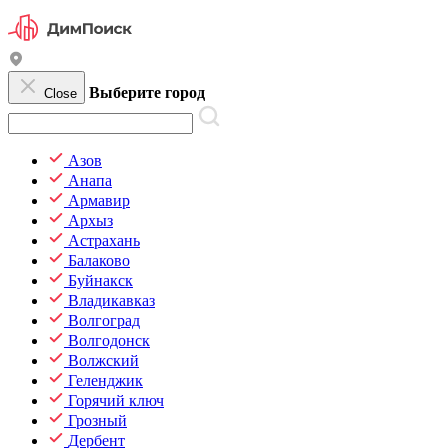
Выберите город
Close
Азов
Анапа
Армавир
Архыз
Астрахань
Балаково
Буйнакск
Владикавказ
Волгоград
Волгодонск
Волжский
Геленджик
Горячий ключ
Грозный
Дербент