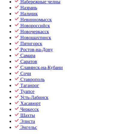
Набережные челны
Назрань
Нальчик
Невинномысск
Новороссийск
Новочеркасск
Новошахтинск
Пятигорск
Ростов-на-Дону
Самара
Саратов
Славянск-на-Кубани
Сочи
Ставрополь
Таганрог
Туапсе
Усть-Лабинск
Хасавюрт
Черкесск
Шахты
Элиста
Энгельс