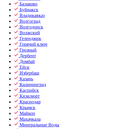
Балаково
Буйнакск
Владикавказ
Волгоград
Волгодонск
Волжский
Геленджик
Горячий ключ
Грозный
Дербент
Домбай
Ейск
Избербаш
Казань
Калининград
Каспийск
Кизилюрт
Краснодар
Крымск
Майкоп
Махачкала
Минеральные Воды