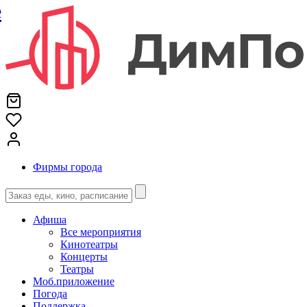
е
Фирмы города
Афиша
Все мероприятия
Кинотеатры
Концерты
Театры
Моб.приложение
Погода
Поддержка