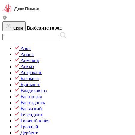
Выберите город
Close
Азов
Анапа
Армавир
Архыз
Астрахань
Балаково
Буйнакск
Владикавказ
Волгоград
Волгодонск
Волжский
Геленджик
Горячий ключ
Грозный
Дербент