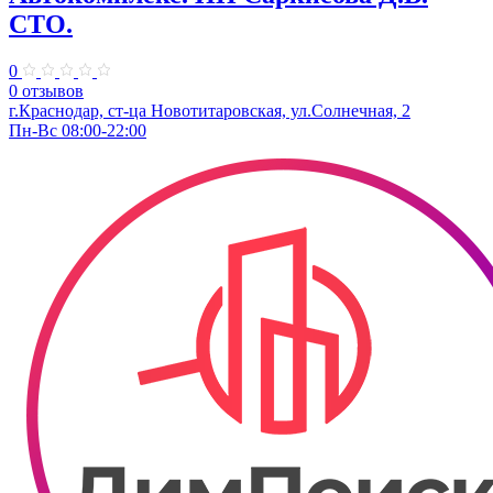
СТО.
0
0 отзывов
г.Краснодар, ст-ца Новотитаровская, ул.Солнечная, 2
Пн-Вс 08:00-22:00