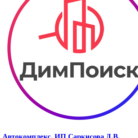
Автокомплекс. ИП Саркисова Д.В.