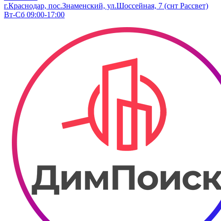
г.Краснодар, пос.Знаменский, ул.Шоссейная, 7 (снт Рассвет)
Вт-Сб 09:00-17:00