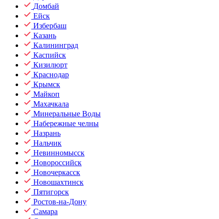
Домбай
Ейск
Избербаш
Казань
Калининград
Каспийск
Кизилюрт
Краснодар
Крымск
Майкоп
Махачкала
Минеральные Воды
Набережные челны
Назрань
Нальчик
Невинномысск
Новороссийск
Новочеркасск
Новошахтинск
Пятигорск
Ростов-на-Дону
Самара