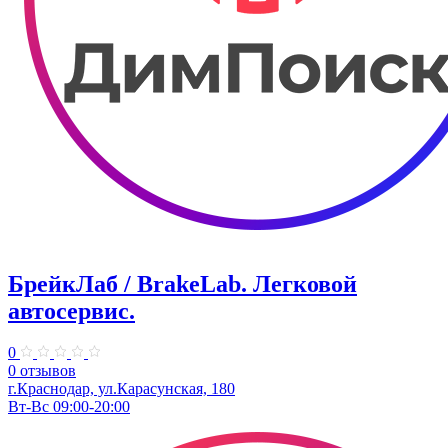
БрейкЛаб / BrakeLab. ​Легковой
автосервис.
0
0 отзывов
​г.Краснодар, ул.Карасунская, 180
Вт-Вс 09:00-20:00