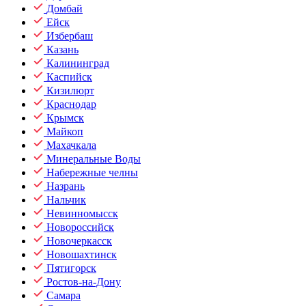
Домбай
Ейск
Избербаш
Казань
Калининград
Каспийск
Кизилюрт
Краснодар
Крымск
Майкоп
Махачкала
Минеральные Воды
Набережные челны
Назрань
Нальчик
Невинномысск
Новороссийск
Новочеркасск
Новошахтинск
Пятигорск
Ростов-на-Дону
Самара