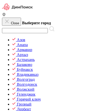
Выберите город
Close
Азов
Анапа
Армавир
Архыз
Астрахань
Балаково
Буйнакск
Владикавказ
Волгоград
Волгодонск
Волжский
Геленджик
Горячий ключ
Грозный
Дербент