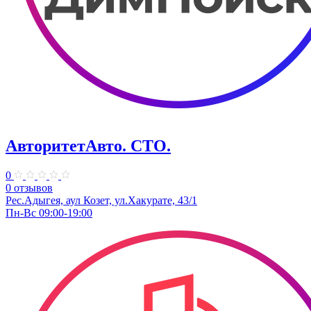
АвторитетАвто. СТО.
0
0 отзывов
Рес.Адыгея, аул Козет, ул.Хакурате, 43/1
Пн-Вс 09:00-19:00