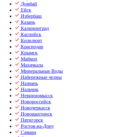
Домбай
Ейск
Избербаш
Казань
Калининград
Каспийск
Кизилюрт
Краснодар
Крымск
Майкоп
Махачкала
Минеральные Воды
Набережные челны
Назрань
Нальчик
Невинномысск
Новороссийск
Новочеркасск
Новошахтинск
Пятигорск
Ростов-на-Дону
Самара