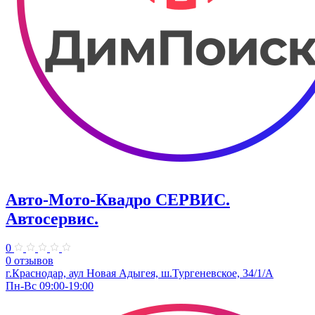
Авто-Мото-Квадро СЕРВИС.
Автосервис.
0
0 отзывов
г.Краснодар, аул Новая Адыгея, ш.Тургеневское, 34/1/А
Пн-Вс 09:00-19:00