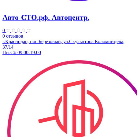
Авто-СТО.рф. Автоцентр.
0
0 отзывов
г.Краснодар, пос.Березовый, ул.Скульптора Коломийцева,
37/14
Пн-Сб 09:00-19:00