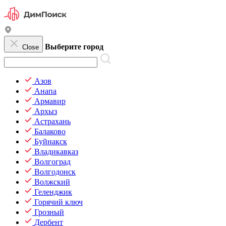
Выберите город
Close
Азов
Анапа
Армавир
Архыз
Астрахань
Балаково
Буйнакск
Владикавказ
Волгоград
Волгодонск
Волжский
Геленджик
Горячий ключ
Грозный
Дербент