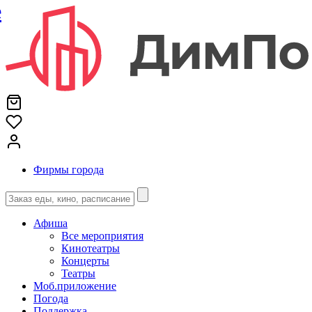
е
Фирмы города
Афиша
Все мероприятия
Кинотеатры
Концерты
Театры
Моб.приложение
Погода
Поддержка