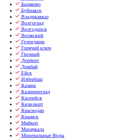
Балаково
Буйнакск
Владикавказ
Волгоград
Волгодонск
Волжский
Геленджик
Горячий ключ
Грозный
Дербент
Домбай
Ейск
Избербаш
Казань
Калининград
Каспийск
Кизилюрт
Краснодар
Крымск
Майкоп
Махачкала
Минеральные Воды