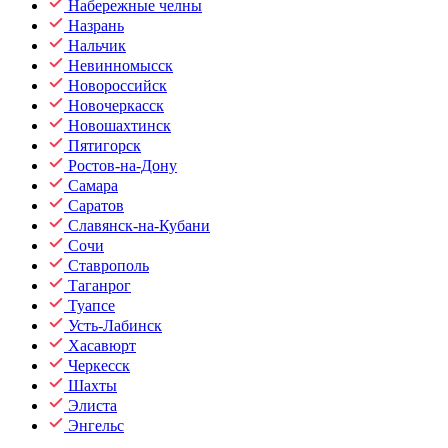
Набережные челны
Назрань
Нальчик
Невинномысск
Новороссийск
Новочеркасск
Новошахтинск
Пятигорск
Ростов-на-Дону
Самара
Саратов
Славянск-на-Кубани
Сочи
Ставрополь
Таганрог
Туапсе
Усть-Лабинск
Хасавюрт
Черкесск
Шахты
Элиста
Энгельс