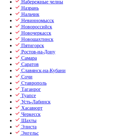
Набережные челны
Назрань
Нальчик
Невинномысск
Новороссийск
Новочеркасск
Новошахтинск
Пятигорск
Ростов-на-Дону
Самара
Саратов
Славянск-на-Кубани
Сочи
Ставрополь
Таганрог
Туапсе
Усть-Лабинск
Хасавюрт
Черкесск
Шахты
Элиста
Энгельс