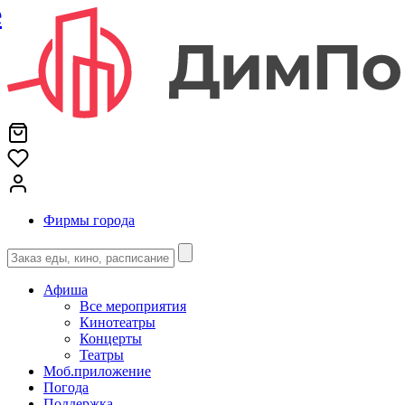
е
Фирмы города
Афиша
Все мероприятия
Кинотеатры
Концерты
Театры
Моб.приложение
Погода
Поддержка