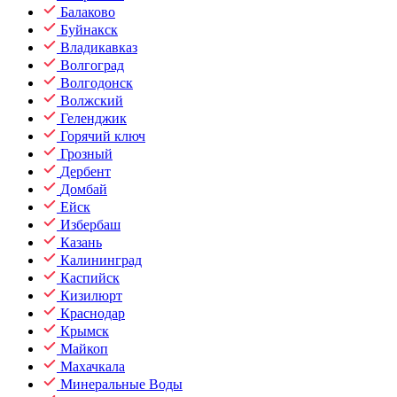
Балаково
Буйнакск
Владикавказ
Волгоград
Волгодонск
Волжский
Геленджик
Горячий ключ
Грозный
Дербент
Домбай
Ейск
Избербаш
Казань
Калининград
Каспийск
Кизилюрт
Краснодар
Крымск
Майкоп
Махачкала
Минеральные Воды