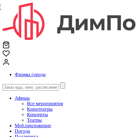
е
Фирмы города
Афиша
Все мероприятия
Кинотеатры
Концерты
Театры
Моб.приложение
Погода
Поддержка