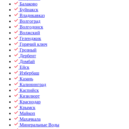
Балаково
Буйнакск
Владикавказ
Волгоград
Волгодонск
Волжский
Геленджик
Горячий ключ
Грозный
Дербент
Домбай
Ейск
Избербаш
Казань
Калининград
Каспийск
Кизилюрт
Краснодар
Крымск
Майкоп
Махачкала
Минеральные Воды