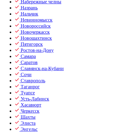
Набережные челны
Назрань
Нальчик
Невинномысск
Новороссийск
Новочеркасск
Новошахтинск
Пятигорск
Ростов-на-Дону
Самара
Саратов
Славянск-на-Кубани
Сочи
Ставрополь
Таганрог
Туапсе
Усть-Лабинск
Хасавюрт
Черкесск
Шахты
Элиста
Энгельс