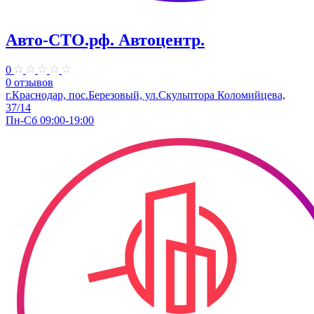
Авто-СТО.рф. Автоцентр.
0
0 отзывов
г.Краснодар, пос.Березовый, ул.Скульптора Коломийцева,
37/14
Пн-Сб 09:00-19:00