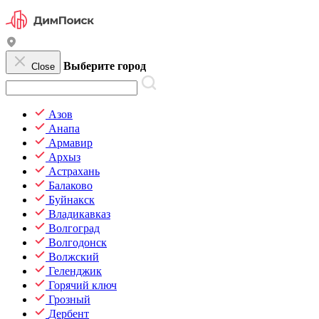
Выберите город
Close
Азов
Анапа
Армавир
Архыз
Астрахань
Балаково
Буйнакск
Владикавказ
Волгоград
Волгодонск
Волжский
Геленджик
Горячий ключ
Грозный
Дербент