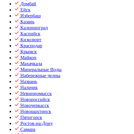
Домбай
Ейск
Избербаш
Казань
Калининград
Каспийск
Кизилюрт
Краснодар
Крымск
Майкоп
Махачкала
Минеральные Воды
Набережные челны
Назрань
Нальчик
Невинномысск
Новороссийск
Новочеркасск
Новошахтинск
Пятигорск
Ростов-на-Дону
Самара