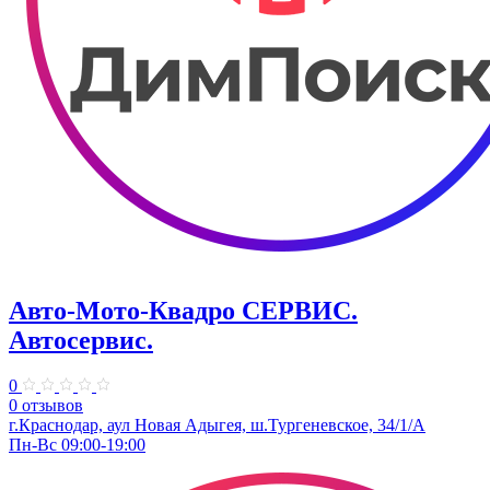
Авто-Мото-Квадро СЕРВИС.
Автосервис.
0
0 отзывов
г.Краснодар, аул Новая Адыгея, ш.Тургеневское, 34/1/А
Пн-Вс 09:00-19:00