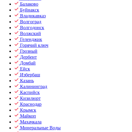
Балаково
Буйнакск
Владикавказ
Волгоград
Волгодонск
Волжский
Геленджик
Горячий ключ
Грозный
Дербент
Домбай
Ейск
Избербаш
Казань
Калининград
Каспийск
Кизилюрт
Краснодар
Крымск
Майкоп
Махачкала
Минеральные Воды