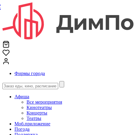
е
Фирмы города
Афиша
Все мероприятия
Кинотеатры
Концерты
Театры
Моб.приложение
Погода
Поддержка