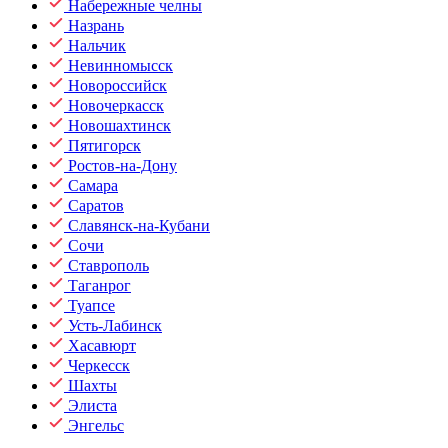
Набережные челны
Назрань
Нальчик
Невинномысск
Новороссийск
Новочеркасск
Новошахтинск
Пятигорск
Ростов-на-Дону
Самара
Саратов
Славянск-на-Кубани
Сочи
Ставрополь
Таганрог
Туапсе
Усть-Лабинск
Хасавюрт
Черкесск
Шахты
Элиста
Энгельс