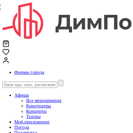
е
Фирмы города
Афиша
Все мероприятия
Кинотеатры
Концерты
Театры
Моб.приложение
Погода
Поддержка