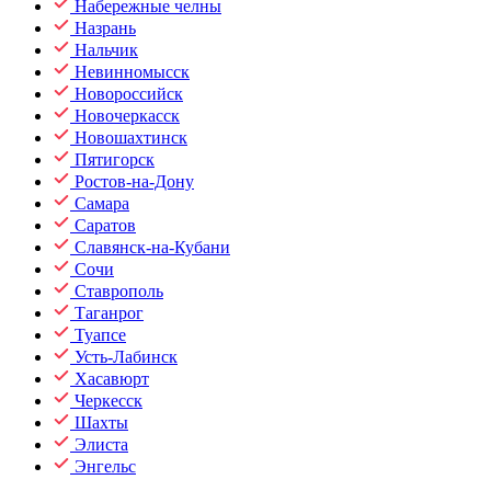
Набережные челны
Назрань
Нальчик
Невинномысск
Новороссийск
Новочеркасск
Новошахтинск
Пятигорск
Ростов-на-Дону
Самара
Саратов
Славянск-на-Кубани
Сочи
Ставрополь
Таганрог
Туапсе
Усть-Лабинск
Хасавюрт
Черкесск
Шахты
Элиста
Энгельс