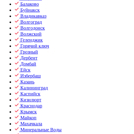
Балаково
Буйнакск
Владикавказ
Волгоград
Волгодонск
Волжский
Геленджик
Горячий ключ
Грозный
Дербент
Домбай
Ейск
Избербаш
Казань
Калининград
Каспийск
Кизилюрт
Краснодар
Крымск
Майкоп
Махачкала
Минеральные Воды