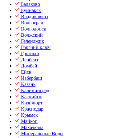
Балаково
Буйнакск
Владикавказ
Волгоград
Волгодонск
Волжский
Геленджик
Горячий ключ
Грозный
Дербент
Домбай
Ейск
Избербаш
Казань
Калининград
Каспийск
Кизилюрт
Краснодар
Крымск
Майкоп
Махачкала
Минеральные Воды