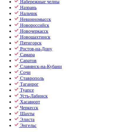
Набережные челны
Назрань
Нальчик
Невинномысск
Новороссийск
Новочеркасск
Новошахтинск
Пятигорск
Ростов-на-Дону
Самара
Саратов
Славянск-на-Кубани
Сочи
Ставрополь
Таганрог
Туапсе
Усть-Лабинск
Хасавюрт
Черкесск
Шахты
Элиста
Энгельс