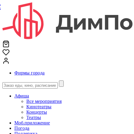
е
Фирмы города
Афиша
Все мероприятия
Кинотеатры
Концерты
Театры
Моб.приложение
Погода
Поддержка