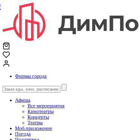
е
Фирмы города
Афиша
Все мероприятия
Кинотеатры
Концерты
Театры
Моб.приложение
Погода
Поддержка