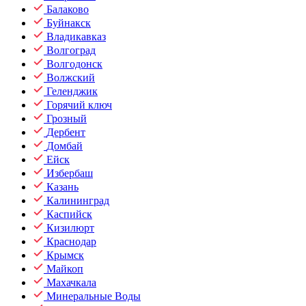
Балаково
Буйнакск
Владикавказ
Волгоград
Волгодонск
Волжский
Геленджик
Горячий ключ
Грозный
Дербент
Домбай
Ейск
Избербаш
Казань
Калининград
Каспийск
Кизилюрт
Краснодар
Крымск
Майкоп
Махачкала
Минеральные Воды