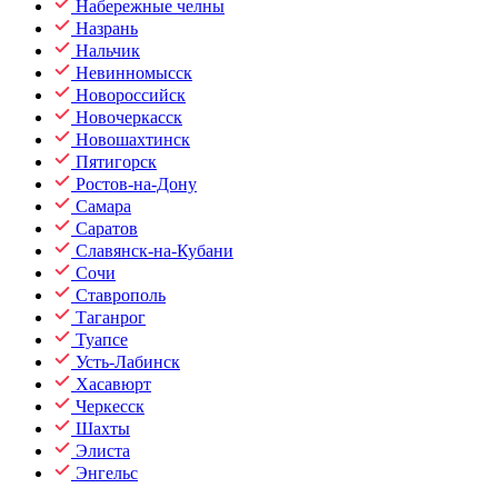
Набережные челны
Назрань
Нальчик
Невинномысск
Новороссийск
Новочеркасск
Новошахтинск
Пятигорск
Ростов-на-Дону
Самара
Саратов
Славянск-на-Кубани
Сочи
Ставрополь
Таганрог
Туапсе
Усть-Лабинск
Хасавюрт
Черкесск
Шахты
Элиста
Энгельс