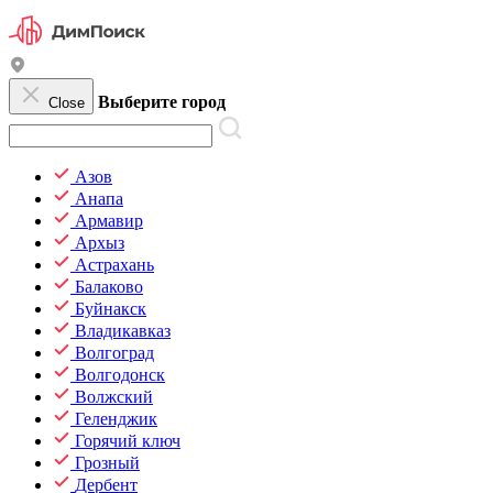
Выберите город
Close
Азов
Анапа
Армавир
Архыз
Астрахань
Балаково
Буйнакск
Владикавказ
Волгоград
Волгодонск
Волжский
Геленджик
Горячий ключ
Грозный
Дербент