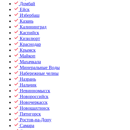
Домбай
Ейск
Избербаш
Казань
Калининград
Каспийск
Кизилюрт
Краснодар
Крымск
Майкоп
Махачкала
Минеральные Воды
Набережные челны
Назрань
Нальчик
Невинномысск
Новороссийск
Новочеркасск
Новошахтинск
Пятигорск
Ростов-на-Дону
Самара