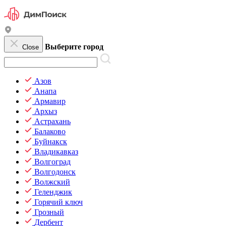
Выберите город
Close
Азов
Анапа
Армавир
Архыз
Астрахань
Балаково
Буйнакск
Владикавказ
Волгоград
Волгодонск
Волжский
Геленджик
Горячий ключ
Грозный
Дербент