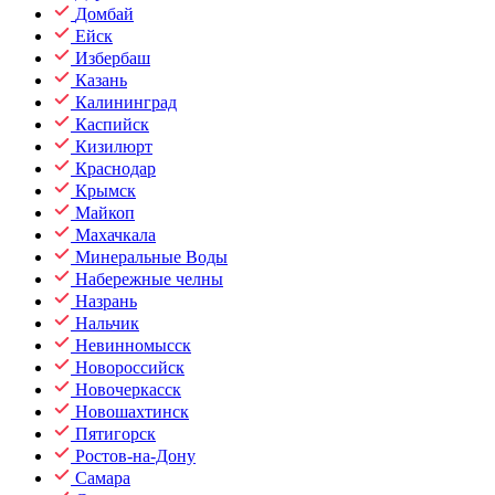
Домбай
Ейск
Избербаш
Казань
Калининград
Каспийск
Кизилюрт
Краснодар
Крымск
Майкоп
Махачкала
Минеральные Воды
Набережные челны
Назрань
Нальчик
Невинномысск
Новороссийск
Новочеркасск
Новошахтинск
Пятигорск
Ростов-на-Дону
Самара