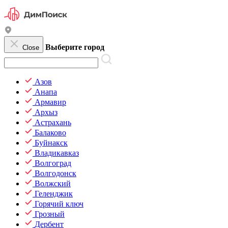
Выберите город
Close
Азов
Анапа
Армавир
Архыз
Астрахань
Балаково
Буйнакск
Владикавказ
Волгоград
Волгодонск
Волжский
Геленджик
Горячий ключ
Грозный
Дербент