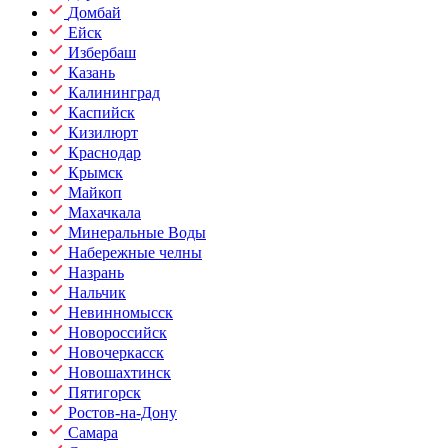
Домбай
Ейск
Избербаш
Казань
Калининград
Каспийск
Кизилюрт
Краснодар
Крымск
Майкоп
Махачкала
Минеральные Воды
Набережные челны
Назрань
Нальчик
Невинномысск
Новороссийск
Новочеркасск
Новошахтинск
Пятигорск
Ростов-на-Дону
Самара