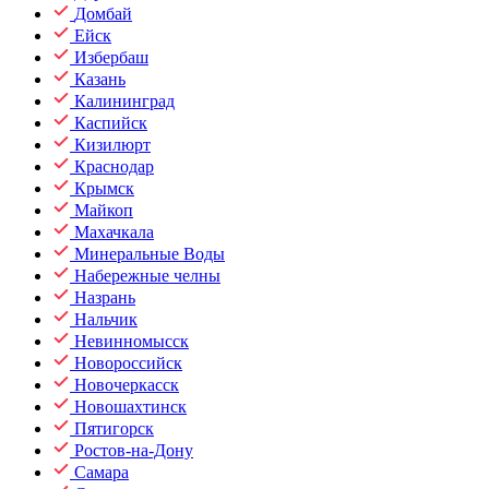
Домбай
Ейск
Избербаш
Казань
Калининград
Каспийск
Кизилюрт
Краснодар
Крымск
Майкоп
Махачкала
Минеральные Воды
Набережные челны
Назрань
Нальчик
Невинномысск
Новороссийск
Новочеркасск
Новошахтинск
Пятигорск
Ростов-на-Дону
Самара