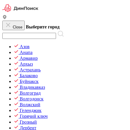
Выберите город
Close
Азов
Анапа
Армавир
Архыз
Астрахань
Балаково
Буйнакск
Владикавказ
Волгоград
Волгодонск
Волжский
Геленджик
Горячий ключ
Грозный
Дербент