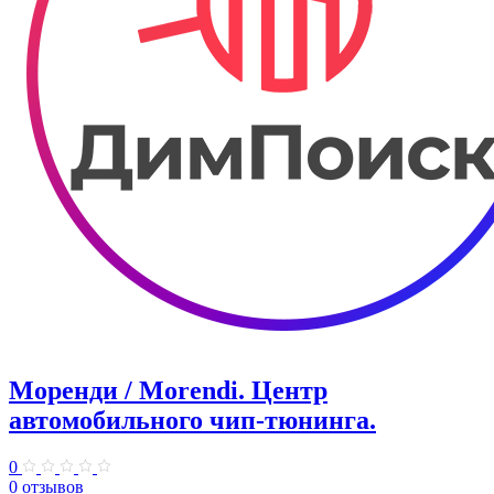
Моренди / Morendi. Центр
автомобильного чип-тюнинга.
0
0 отзывов