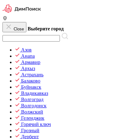
Выберите город
Close
Азов
Анапа
Армавир
Архыз
Астрахань
Балаково
Буйнакск
Владикавказ
Волгоград
Волгодонск
Волжский
Геленджик
Горячий ключ
Грозный
Дербент