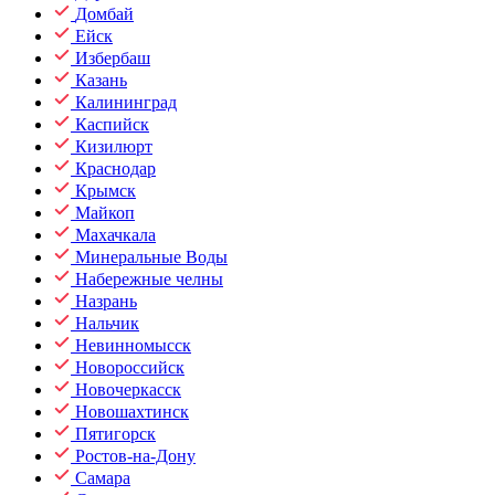
Домбай
Ейск
Избербаш
Казань
Калининград
Каспийск
Кизилюрт
Краснодар
Крымск
Майкоп
Махачкала
Минеральные Воды
Набережные челны
Назрань
Нальчик
Невинномысск
Новороссийск
Новочеркасск
Новошахтинск
Пятигорск
Ростов-на-Дону
Самара