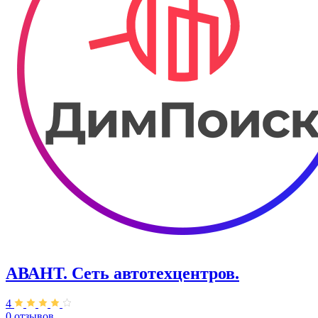
АВАНТ. ​Сеть автотехцентров.
4
0 отзывов