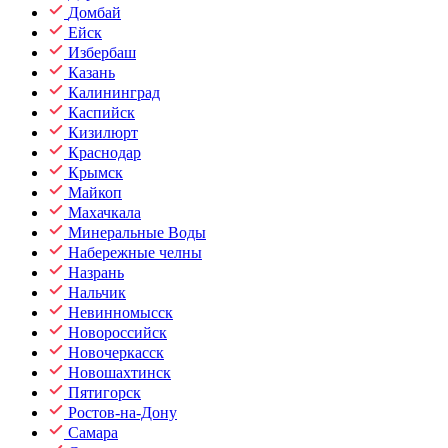
Домбай
Ейск
Избербаш
Казань
Калининград
Каспийск
Кизилюрт
Краснодар
Крымск
Майкоп
Махачкала
Минеральные Воды
Набережные челны
Назрань
Нальчик
Невинномысск
Новороссийск
Новочеркасск
Новошахтинск
Пятигорск
Ростов-на-Дону
Самара