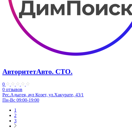
АвторитетАвто. СТО.
0
0 отзывов
Рес.Адыгея, аул Козет, ул.Хакурате, 43/1
Пн-Вс 09:00-19:00
1
2
3