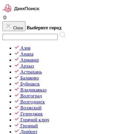
Выберите город
Close
Азов
Анапа
Армавир
Архыз
Астрахань
Балаково
Буйнакск
Владикавказ
Волгоград
Волгодонск
Волжский
Геленджик
Горячий ключ
Грозный
Дербент